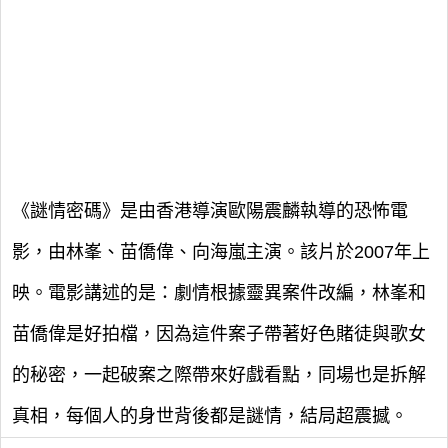
《謎情密碼》是由香港導演歐陽震麟執導的恐怖電
影，由林峯、苗僑偉、向海嵐主演。該片於2007年上
映。電影講述的是：劇情根據靈異案件改編，林峯和
苗僑偉是好拍檔，因為這件案子帶著好色賭徒與歌女
的秘密，一起破案之際帶來好戲看點，同場也是拆解
真相，每個人的身世背後都是謎情，結局超震撼。