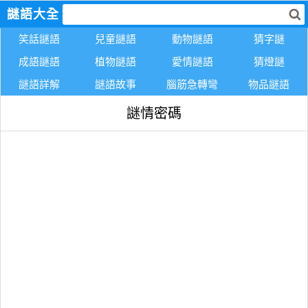
謎語大全
笑話謎語
兒童謎語
動物謎語
猜字謎
成語謎語
植物謎語
愛情謎語
猜燈謎
謎語詳解
謎語故事
腦筋急轉彎
物品謎語
謎情密碼