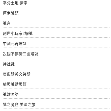
平分土地 猜字
柯南謎題
謎言
創世小玩家2解謎
中國元宵燈謎
說個不停猜三國燈謎
神社謎
廣東話英文笑話
猜燈謎點燈籠
謎韓国語
謎之魔盒 美國之旅