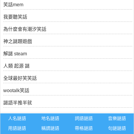
笑話mem
我要聽笑話
為什麼會有潮汐笑話
神之謎題遊戲
解謎 steam
人類 起源 謎
全球最好笑笑話
wootalk笑話
謎語半推半就
人名謎語
地名謎語
詞語謎語
音樂謎語
用語謎語
稱謂謎語
帶格謎語
句謎謎語