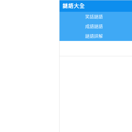
謎語大全
笑話謎語
成語謎語
謎語詳解