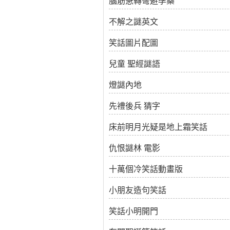
腦筋急轉彎避孕藥
不解之謎英文
笑話圖片配圖
兒童 聖經謎語
燈謎內地
先禮後兵 猜字
床前明月光疑是地上霜笑話
仇恨謎林 電影
十萬個冷笑話動畫版
小朋友造句笑話
笑話小明開門