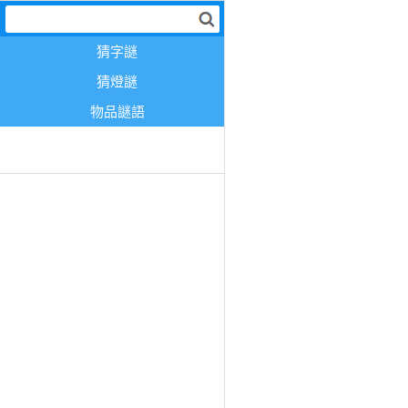
猜字謎
猜燈謎
物品謎語