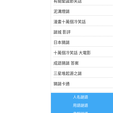
有關聖誕節笑話
泥溝燈謎
漫畫十萬個冷笑話
謎城 影評
日本猜謎
十萬個冷笑話 大電影
成語猜謎 答案
三星堆起源之謎
猜謎卡通
人名謎語
用語謎語