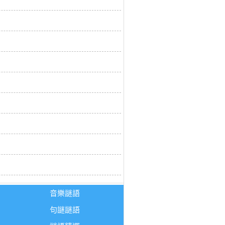
音樂謎語
句謎謎語