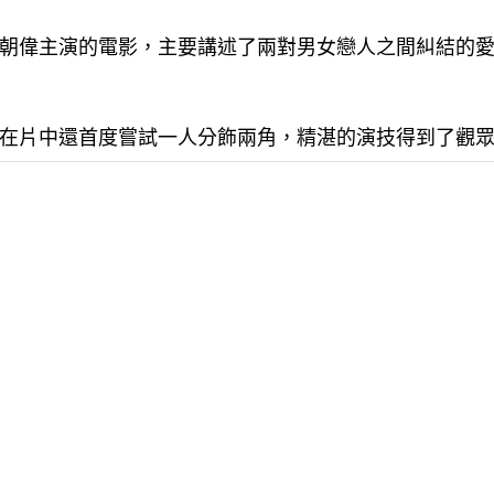
朝偉主演的電影，主要講述了兩對男女戀人之間糾結的
在片中還首度嘗試一人分飾兩角，精湛的演技得到了觀