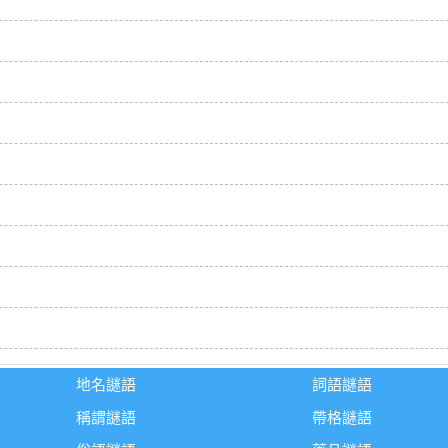
地名謎語
詞語謎語
稱謂謎語
帶格謎語