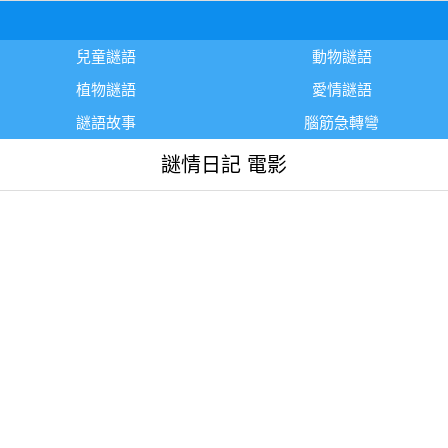
兒童謎語
動物謎語
植物謎語
愛情謎語
謎語故事
腦筋急轉彎
謎情日記 電影