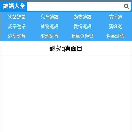
謎語大全
笑話謎語
兒童謎語
動物謎語
猜字謎
成語謎語
植物謎語
愛情謎語
猜燈謎
謎語詳解
謎語故事
腦筋急轉彎
物品謎語
謎擬q真面目