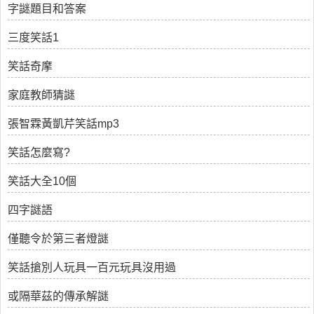
字謎題目和答案
三度笑話1
笑話奇摩
家庭教師猜謎
張智霖黃凱芹笑話mp3
笑話怎麼寫?
笑話大全10個
四字謎語
僅聽令於第三者燈謎
笑話搶別人玩具一百元玩具沒用過
或隔華茲的傳承解謎