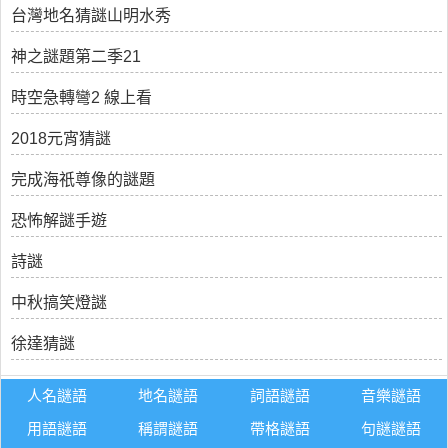
台灣地名猜謎山明水秀
神之謎題第二季21
時空急轉彎2 線上看
2018元宵猜謎
完成海祇尊像的謎題
恐怖解謎手遊
詩謎
中秋搞笑燈謎
徐達猜謎
人名謎語
地名謎語
詞語謎語
音樂謎語
用語謎語
稱謂謎語
帶格謎語
句謎謎語