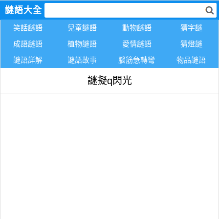
謎語大全
笑話謎語
兒童謎語
動物謎語
猜字謎
成語謎語
植物謎語
愛情謎語
猜燈謎
謎語詳解
謎語故事
腦筋急轉彎
物品謎語
謎擬q閃光