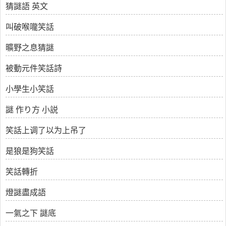
猜謎語 英文
叫破喉嚨笑話
曠野之息猜謎
被動元件笑話詩
小學生小笑話
謎 作り方 小説
笑話上调了以为上吊了
是狼是狗笑話
笑話轉折
燈謎盡成語
一氣之下 謎底