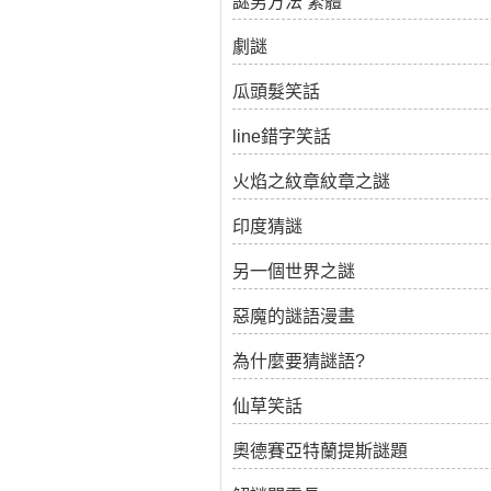
謎男方法 繁體
劇謎
瓜頭髮笑話
line錯字笑話
火焰之紋章紋章之謎
印度猜謎
另一個世界之謎
惡魔的謎語漫畫
為什麼要猜謎語?
仙草笑話
奧德賽亞特蘭提斯謎題