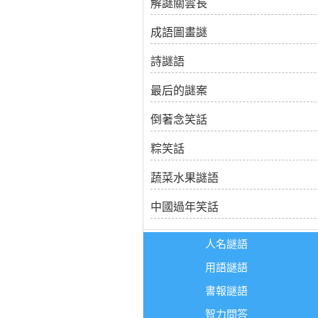
解謎關雲長
成語圖畫謎
詩謎語
最后的謎案
倒著念笑話
粽笑話
蔬菜水果謎語
中國過年笑話
人名謎語
用語謎語
書報謎語
智力問答