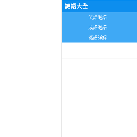
謎語大全
笑話謎語
成語謎語
謎語詳解