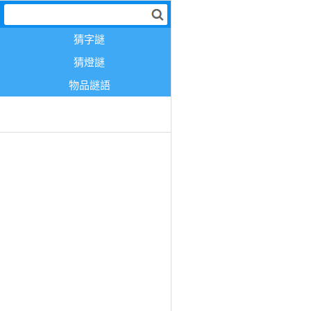
猜字謎
猜燈謎
物品謎語