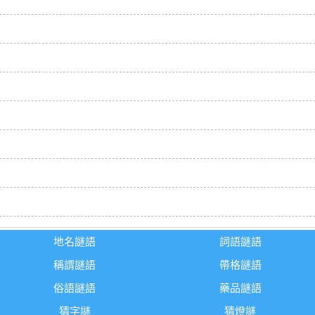
地名謎語
詞語謎語
稱謂謎語
帶格謎語
俗語謎語
藥品謎語
猜字謎
猜燈謎