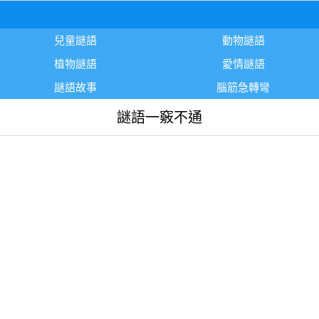
兒童謎語
動物謎語
植物謎語
愛情謎語
謎語故事
腦筋急轉彎
謎語一竅不通