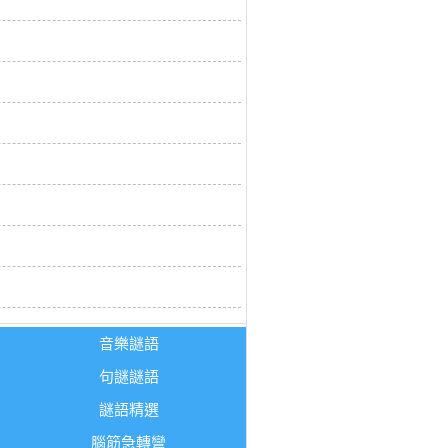
音樂謎語
句謎謎語
謎語精選
腦筋急轉彎