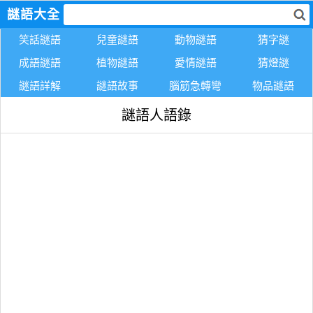
謎語大全
笑話謎語
兒童謎語
動物謎語
猜字謎
成語謎語
植物謎語
愛情謎語
猜燈謎
謎語詳解
謎語故事
腦筋急轉彎
物品謎語
謎語人語錄