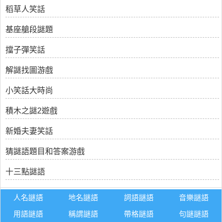
稻草人笑話
基座艙段謎題
擋子彈笑話
解謎找圖游戲
小笑話大時尚
積木之謎2遊戲
新婚夫妻笑話
猜謎語題目和答案游戲
十三點謎語
人名謎語
地名謎語
詞語謎語
音樂謎語
用語謎語
稱謂謎語
帶格謎語
句謎謎語