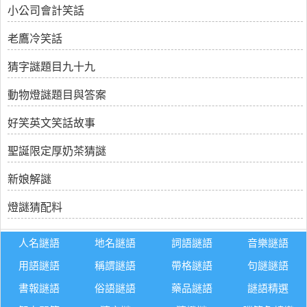
小公司會計笑話
老鷹冷笑話
猜字謎題目九十九
動物燈謎題目與答案
好笑英文笑話故事
聖誕限定厚奶茶猜謎
新娘解謎
燈謎猜配料
人名謎語
地名謎語
詞語謎語
音樂謎語
用語謎語
稱謂謎語
帶格謎語
句謎謎語
書報謎語
俗語謎語
藥品謎語
謎語精選