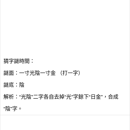
猜字謎時間：
謎面：一寸光陰一寸金 （打一字）
謎底：陰
解析：“光陰”二字各自去掉“光”字餘下“日金”，合成
“陰”字。