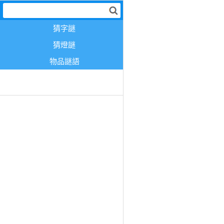
猜字謎
猜燈謎
物品謎語