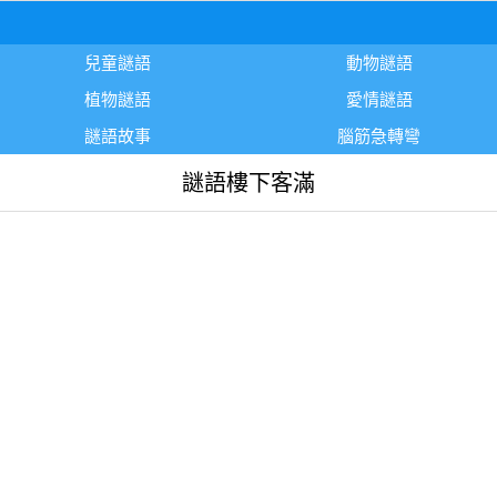
兒童謎語
動物謎語
植物謎語
愛情謎語
謎語故事
腦筋急轉彎
謎語樓下客滿