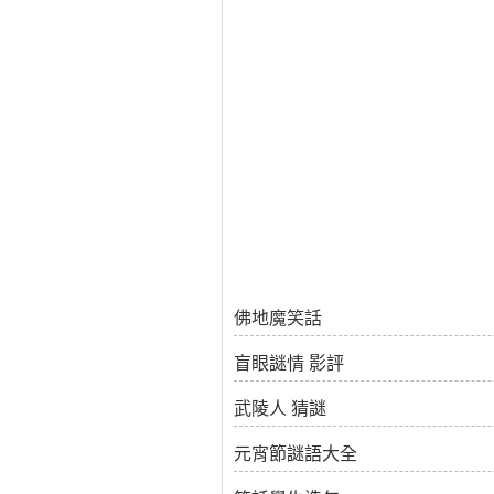
佛地魔笑話
盲眼謎情 影評
武陵人 猜謎
元宵節謎語大全