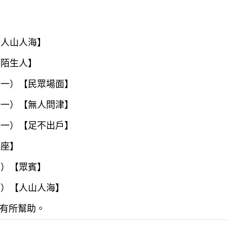
【人山人海】
【陌生人】
詞一）【民眾場面】
語一）【無人問津】
語一）【足不出戶】
滿座】
謂）【眾賓】
言）【人山人海】
有所幫助。