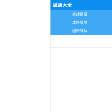
謎語大全
笑話謎語
成語謎語
謎語詳解