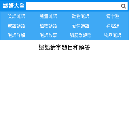
謎語大全
笑話謎語
兒童謎語
動物謎語
猜字謎
成語謎語
植物謎語
愛情謎語
猜燈謎
謎語詳解
謎語故事
腦筋急轉彎
物品謎語
謎語猜字題目和解答