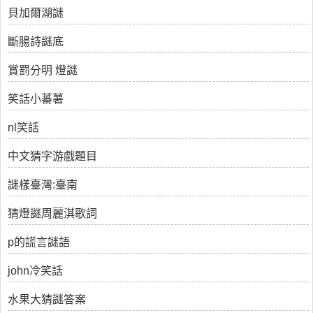
貝加爾湖謎
斷腸詩謎底
賞罰分明 燈謎
笑話小蕃薯
nl笑話
中文猜字游戲題目
謎樣臺灣:臺南
猜燈謎周麗淇歌詞
p的謊言謎語
john冷笑話
水果大猜謎答案