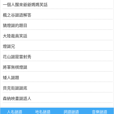
一個人醒來爺爺媽媽笑話
楓之谷謎語解答
猜燈謎的題目
大陸裁員笑話
燈謎兄
花山謎窟雷射秀
將軍無棋燈謎
矮人謎題
貝克街謎謎底
森納映畫謎語人
人名謎語
地名謎語
詞語謎語
音樂謎語