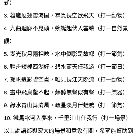
式）
3. 雄鷹展翅雲海間，尋覓長空欲飛天（打一動物）
4. 九曲迴廊不見頭，蜿蜒起伏入雲端（打一自然景
觀）
5. 湖光秋月兩相映，水中倒影是故鄉（打一節氣）
6. 輕舟短棹西湖好，碧水藍天任我游（打一節日）
7. 孤帆遠影碧空盡，唯見長江天際流（打一動物）
8. 畫中飛鳥驚不起，靜聽無聲似有聲（打一樂器）
9. 綠水青山舞清風，疏星淡月伴蛙鳴（打一節氣）
10. 鐵馬冰河入夢來，千里江山任我行（打一場景）
以上謎語都與宏大的場景和意象有關，希望能幫助到