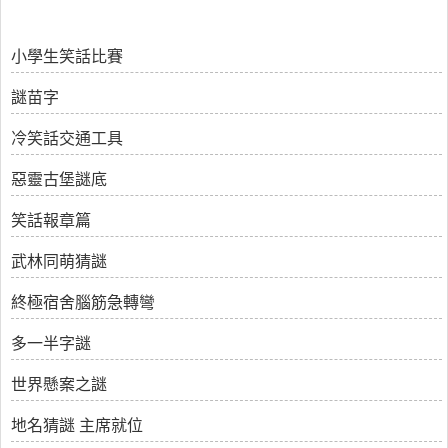
小學生笑話比賽
謎苗字
冷笑話交通工具
惡靈古堡謎底
笑話報章篇
武林同萌猜謎
終極宿舍腦筋急轉彎
多一半字謎
世界懸案之謎
地名猜謎 主席就位