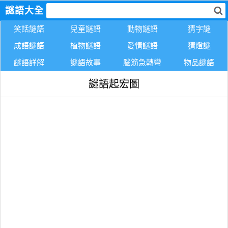
謎語大全
笑話謎語
兒童謎語
動物謎語
猜字謎
成語謎語
植物謎語
愛情謎語
猜燈謎
謎語詳解
謎語故事
腦筋急轉彎
物品謎語
謎語起宏圖