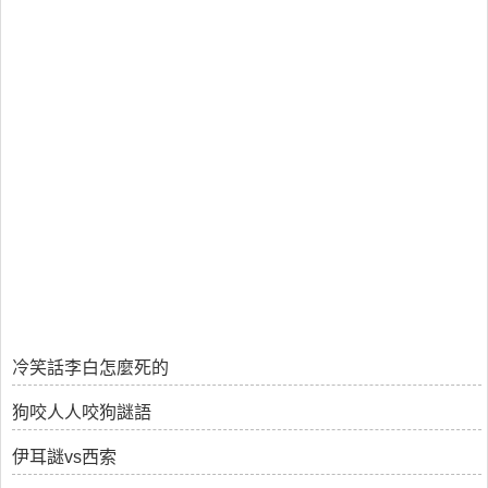
冷笑話李白怎麼死的
狗咬人人咬狗謎語
伊耳謎vs西索