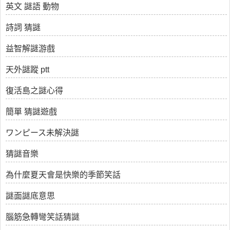
英文 謎語 動物
詩詞 猜謎
益智解謎游戲
天外謎蹤 ptt
復活島之謎心得
簡單 猜謎遊戲
ワンピース未解決謎
猜謎音樂
為什麼夏天會是快樂的季節笑話
謎面謎底意思
腦筋急轉彎笑話猜謎