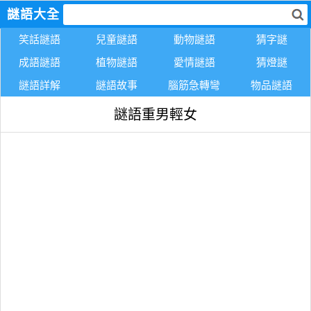
謎語大全
笑話謎語
兒童謎語
動物謎語
猜字謎
成語謎語
植物謎語
愛情謎語
猜燈謎
謎語詳解
謎語故事
腦筋急轉彎
物品謎語
謎語重男輕女