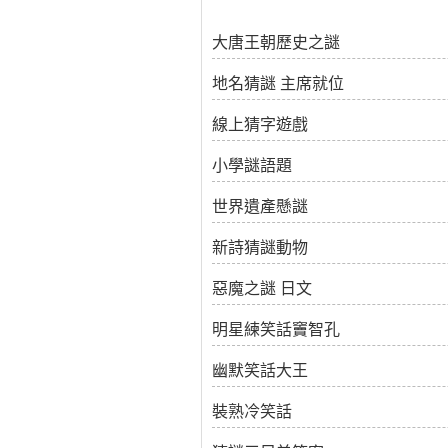
大唐王朝歷史之謎
地名猜謎 主席就位
線上猜字遊戲
小學謎語題
世界遺產懸謎
新詩猜謎動物
惡魔之謎 日文
明星練笑話竇智孔
幽默笑話大王
裝熟冷笑話