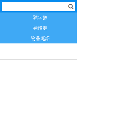
猜字謎
猜燈謎
物品謎語