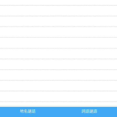
地名謎語
詞語謎語