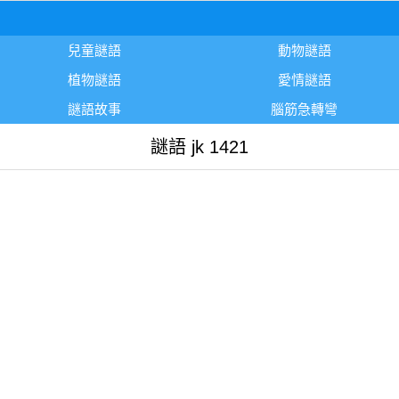
兒童謎語
動物謎語
植物謎語
愛情謎語
謎語故事
腦筋急轉彎
謎語 jk 1421