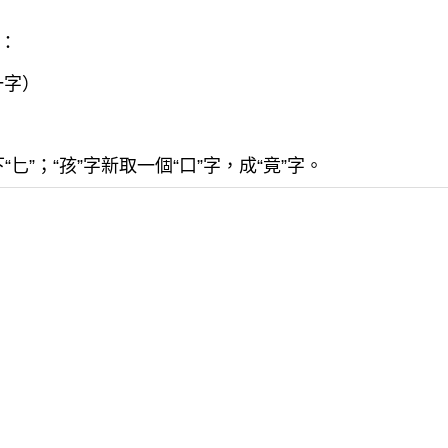
：
一字）
“匕”；“孩”字新取一個“口”字，成“竟”字。