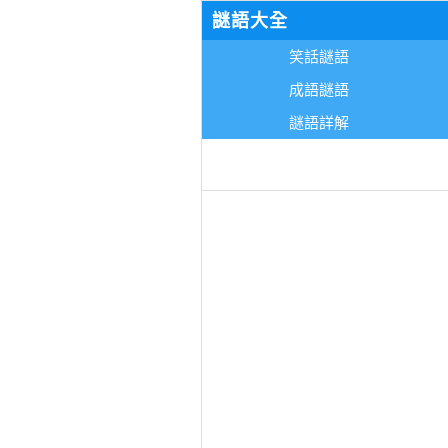
謎語大全
笑話謎語
成語謎語
謎語詳解