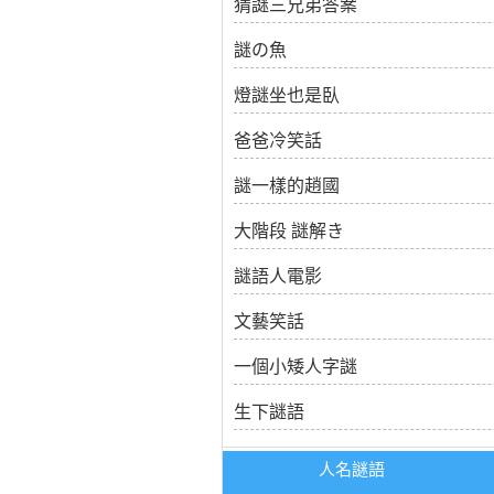
猜謎三兄弟答案
謎の魚
燈謎坐也是臥
爸爸冷笑話
謎一樣的趙國
大階段 謎解き
謎語人電影
文藝笑話
一個小矮人字謎
生下謎語
人名謎語