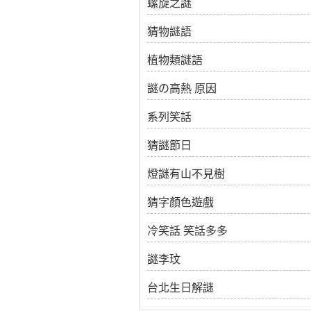
螺旋之謎
猜物謎語
植物類謎語
謎の高熱 原因
系列笑話
猜謎節日
燈謎有山不見樹
猜字顏色遊戲
冷笑話 笑話多多
謎李玟
台北生日解謎