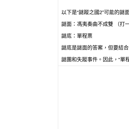
以下是“謎蹤之國2”可能的謎
謎面：馮夷奏曲不成雙 （打
謎底：單程票
謎底是謎面的答案，但要結合
謎團和失蹤事件。因此，“單