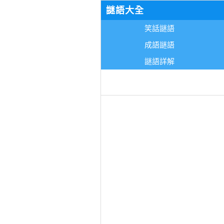
謎語大全
笑話謎語
成語謎語
謎語詳解