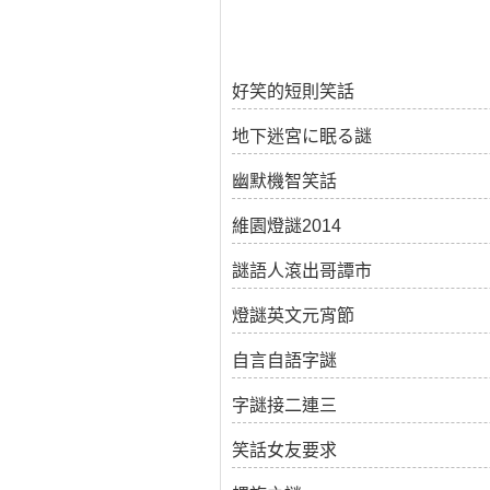
好笑的短則笑話
地下迷宮に眠る謎
幽默機智笑話
維園燈謎2014
謎語人滾出哥譚市
燈謎英文元宵節
自言自語字謎
字謎接二連三
笑話女友要求