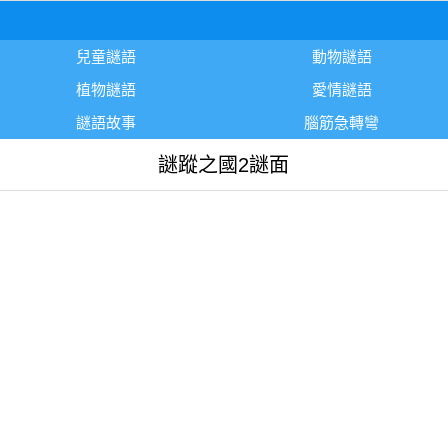
兒童謎語
動物謎語
植物謎語
愛情謎語
謎語故事
腦筋急轉彎
謎蹤之國2謎面