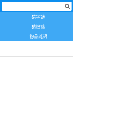
猜字謎
猜燈謎
物品謎語