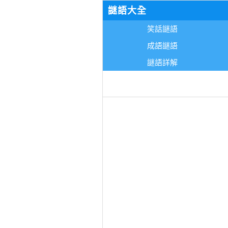
謎語大全
笑話謎語
成語謎語
謎語詳解