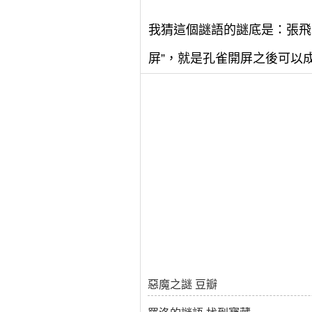
我猜這個謎語的謎底是：張飛
屏”，就是孔雀開屏之後可以
惡魔之謎 豆瓣