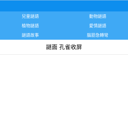
兒童謎語
動物謎語
植物謎語
愛情謎語
謎語故事
腦筋急轉彎
謎面 孔雀收屏