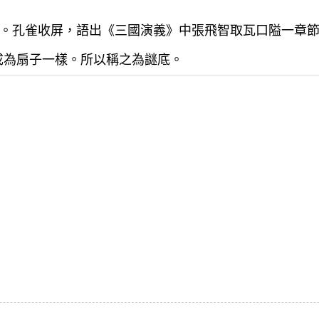
。孔雀收屏，語出《三國演義》中張飛智取瓦口隘一章節。
成為扇子一樣。所以稱之為謎底。