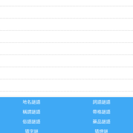
地名謎語
詞語謎語
稱謂謎語
帶格謎語
俗語謎語
藥品謎語
猜字謎
猜燈謎