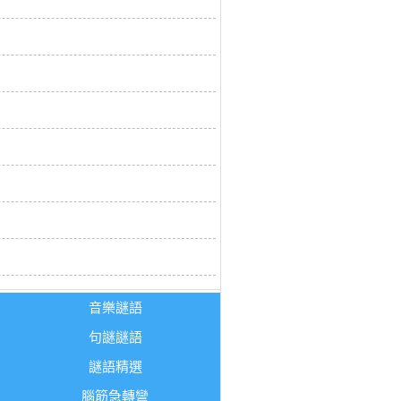
音樂謎語
句謎謎語
謎語精選
腦筋急轉彎