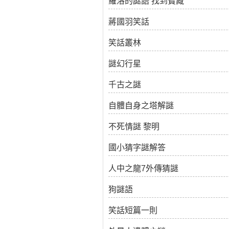
羅洛的謎語 找到寶藏
蔣國羽笑話
笑話叢林
謎幻行星
千古之謎
自體自身之塔解謎
不死情謎 黎明
國小猜字謎解答
人中之龍7外傳猜謎
狗謎語
笑話短篇一則