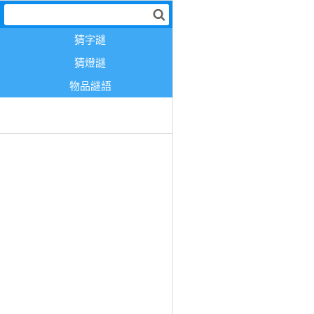
猜字謎
猜燈謎
物品謎語