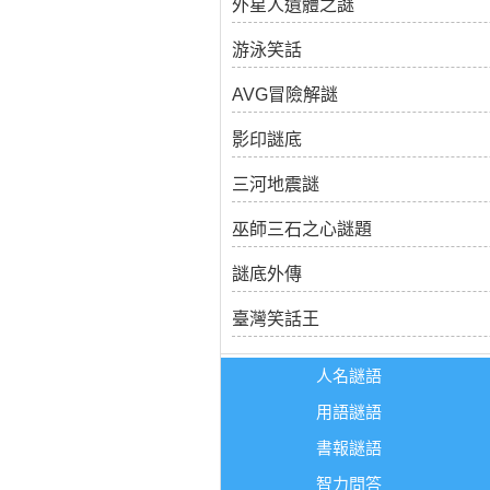
外星人遺體之謎
游泳笑話
AVG冒險解謎
影印謎底
三河地震謎
巫師三石之心謎題
謎底外傳
臺灣笑話王
人名謎語
用語謎語
書報謎語
智力問答