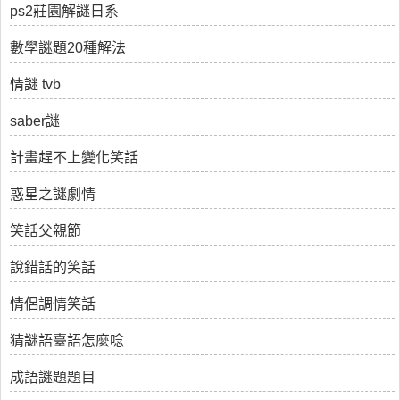
ps2莊園解謎日系
數學謎題20種解法
情謎 tvb
saber謎
計畫趕不上變化笑話
惑星之謎劇情
笑話父親節
說錯話的笑話
情侶調情笑話
猜謎語臺語怎麼唸
成語謎題題目