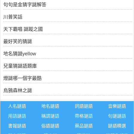
句句是金猜字謎解答
川普笑話
天下霸唱 謎蹤之國
最好笑的猜謎
地名猜謎yellow
兒童猜謎語題庫
燈謎哪一個字最酷
烏鴉森林之謎
人名謎語
地名謎語
詞語謎語
音樂謎語
用語謎語
稱謂謎語
帶格謎語
句謎謎語
書報謎語
俗語謎語
藥品謎語
謎語精選