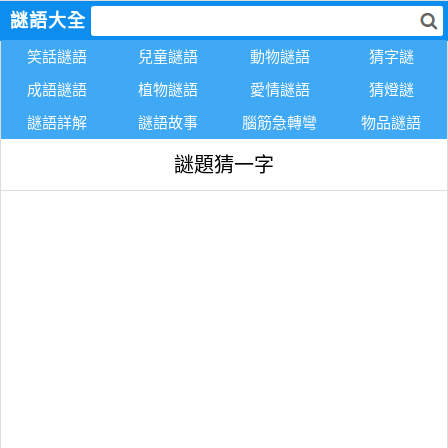
謎語大全
笑話謎語
兒童謎語
動物謎語
猜字謎
成語謎語
植物謎語
愛情謎語
猜燈謎
謎語詳解
謎語故事
腦筋急轉彎
物品謎語
謎題猜一字