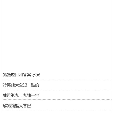
謎語題目和答案 水果
冷笑話大全短一點的
猜燈謎九十九猜一字
解謎貓熊大冒險