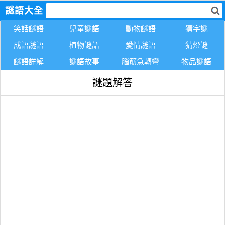
謎語大全
笑話謎語
兒童謎語
動物謎語
猜字謎
成語謎語
植物謎語
愛情謎語
猜燈謎
謎語詳解
謎語故事
腦筋急轉彎
物品謎語
謎題解答