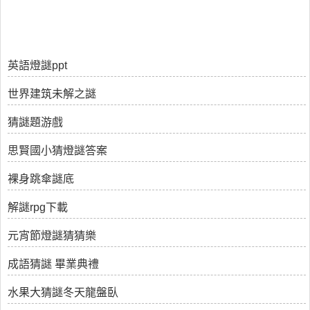
英語燈謎ppt
世界建筑未解之謎
猜謎題游戲
思賢國小猜燈謎答案
裸身跳傘謎底
解謎rpg下載
元宵節燈謎猜猜樂
成語猜謎 畢業典禮
水果大猜謎冬天龍盤臥