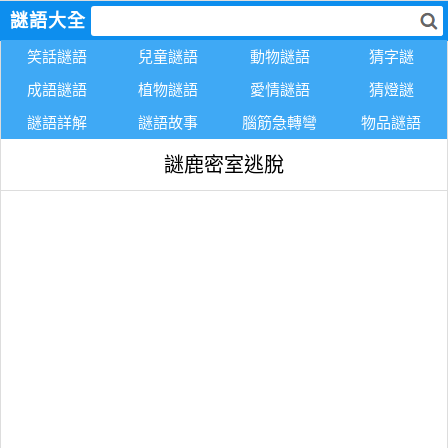
謎語大全
笑話謎語
兒童謎語
動物謎語
猜字謎
成語謎語
植物謎語
愛情謎語
猜燈謎
謎語詳解
謎語故事
腦筋急轉彎
物品謎語
謎鹿密室逃脫