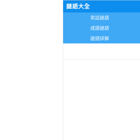
謎語大全
笑話謎語
成語謎語
謎語詳解