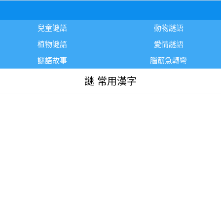
兒童謎語
動物謎語
植物謎語
愛情謎語
謎語故事
腦筋急轉彎
謎 常用漢字