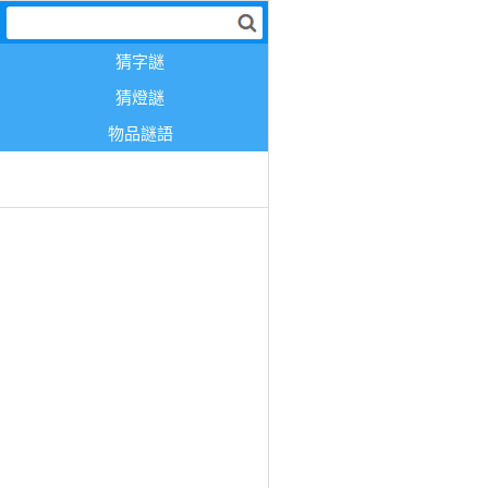
猜字謎
猜燈謎
物品謎語