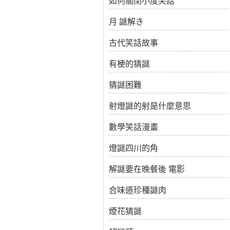
如何關閉小度笑話
月 謎解き
古代笑話故事
有梗的猜謎
猜謎困難
射燈謎的射是什麼意思
數學笑話漫畫
燈謎四川的角
解謎要在晚餐後 電影
合味道珍種謎肉
煙花猜謎