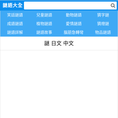
謎語大全
笑話謎語
兒童謎語
動物謎語
猜字謎
成語謎語
植物謎語
愛情謎語
猜燈謎
謎語詳解
謎語故事
腦筋急轉彎
物品謎語
謎 日文 中文