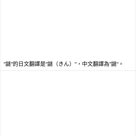
"謎"的日文翻譯是"謎（きん）"，中文翻譯為"謎"。