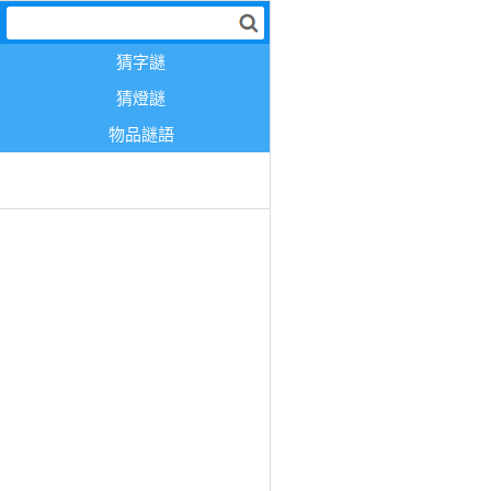
猜字謎
猜燈謎
物品謎語