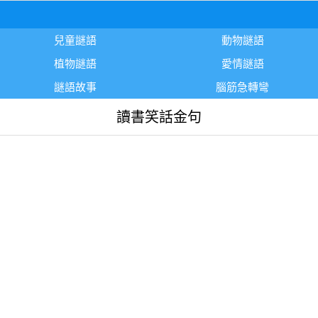
兒童謎語
動物謎語
植物謎語
愛情謎語
謎語故事
腦筋急轉彎
讀書笑話金句