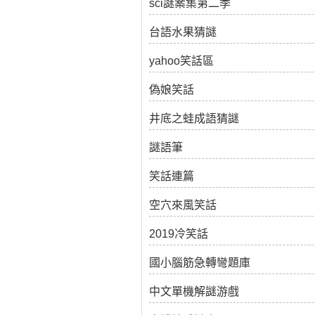
sci謎案集第二季
台語水果猜謎
yahoo笑話區
偽娘笑話
井底之蛙成語猜謎
謎語筆
笑話連篇
空穴來風笑話
2019冷笑話
國小腦筋急轉彎題庫
中文單機解謎游戲