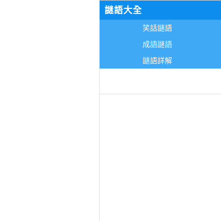
謎語大全
笑話謎語
成語謎語
謎語詳解