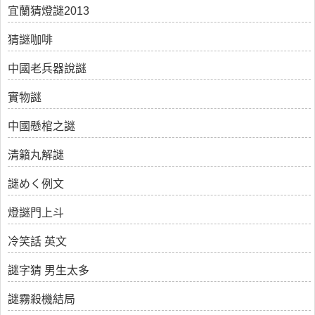
宜蘭猜燈謎2013
猜謎咖啡
中國老兵器說謎
實物謎
中國懸棺之謎
清籟丸解謎
謎めく例文
燈謎門上斗
冷笑話 英文
謎字猜 男生太多
謎霧殺機結局