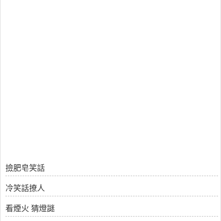
撿肥皂笑話
冷笑話撩人
看煙火 猜燈謎