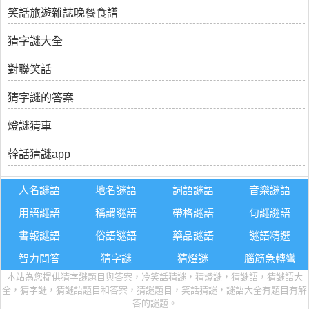
笑話旅遊雜誌晚餐食譜
猜字謎大全
對聯笑話
猜字謎的答案
燈謎猜車
幹話猜謎app
人名謎語
地名謎語
詞語謎語
音樂謎語
用語謎語
稱謂謎語
帶格謎語
句謎謎語
書報謎語
俗語謎語
藥品謎語
謎語精選
智力問答
猜字謎
猜燈謎
腦筋急轉彎
本站為您提供猜字謎題目與答案，冷笑話猜謎，猜燈謎，猜謎語，猜謎語大
全，猜字謎，猜謎語題目和答案，猜謎題目，笑話猜謎，謎語大全有題目有解
答的謎題。