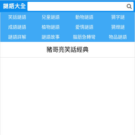
謎語大全
笑話謎語
兒童謎語
動物謎語
猜字謎
成語謎語
植物謎語
愛情謎語
猜燈謎
謎語詳解
謎語故事
腦筋急轉彎
物品謎語
豬哥亮笑話經典