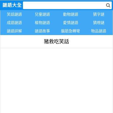
謎語大全
笑話謎語
兒童謎語
動物謎語
猜字謎
成語謎語
植物謎語
愛情謎語
猜燈謎
謎語詳解
謎語故事
腦筋急轉彎
物品謎語
豬救吃笑話