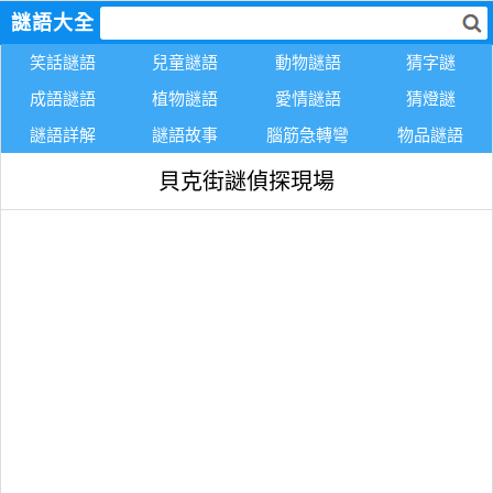
謎語大全
笑話謎語
兒童謎語
動物謎語
猜字謎
成語謎語
植物謎語
愛情謎語
猜燈謎
謎語詳解
謎語故事
腦筋急轉彎
物品謎語
貝克街謎偵探現場