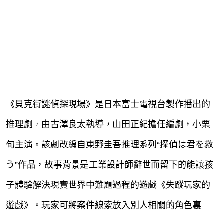
《貝克街謎偵探現場》是日本富士電視台製作播出的
推理劇，由古澤良太執導，山田正紀擔任編劇，小栗
旬主演。該劇改編自東野圭吾推理系列“探偵は君を救
う”作品，故事背景是工業設計師辭世而留下的能讓孩
子體驗解決現實世界中難題過程的遊戲《失蹤玩家的
遊戲》。玩家可將案件線索放入別人相關的角色裏