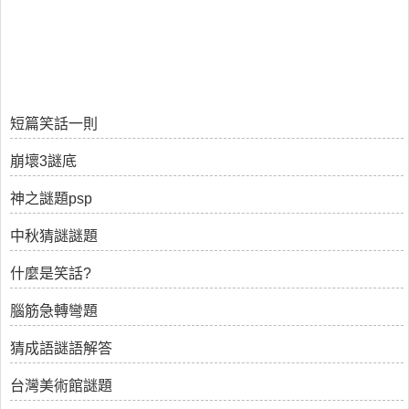
短篇笑話一則
崩壞3謎底
神之謎題psp
中秋猜謎謎題
什麼是笑話?
腦筋急轉彎題
猜成語謎語解答
台灣美術館謎題