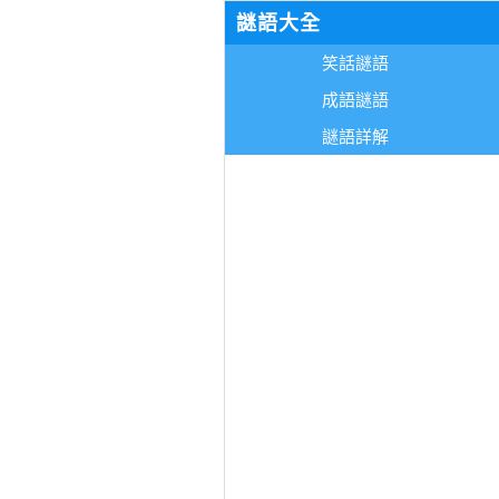
謎語大全
笑話謎語
成語謎語
謎語詳解