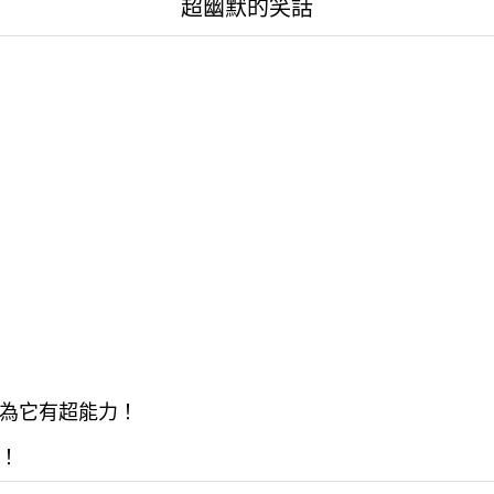
超幽默的笑話
為它有超能力！
！