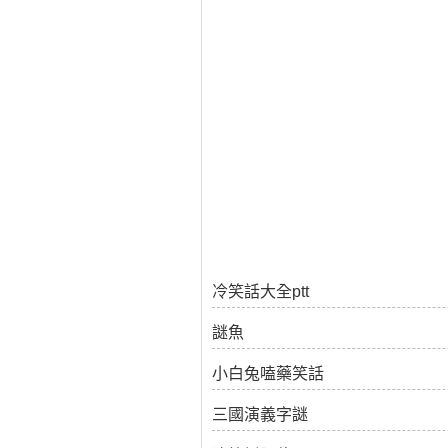
冷笑話大全ptt
謎魚
小白兔嗑藥笑話
三國演義字謎