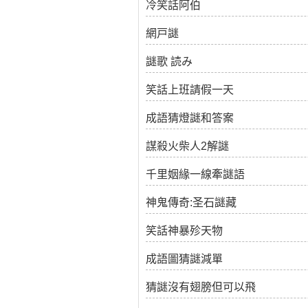
冷笑話阿伯
網戸謎
謎歌 読み
笑話上班請假一天
成語猜燈謎和答案
謀殺火柴人2解謎
千里姻緣一線牽謎語
神鬼傳奇:圣石謎藏
笑話神暴殄天物
成語圖猜謎減單
猜謎沒有翅膀但可以飛