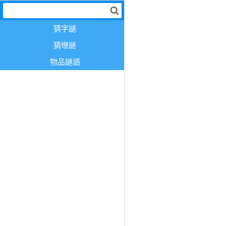
猜字謎
猜燈謎
物品謎語