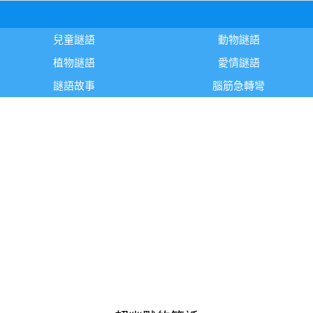
兒童謎語
動物謎語
植物謎語
愛情謎語
謎語故事
腦筋急轉彎