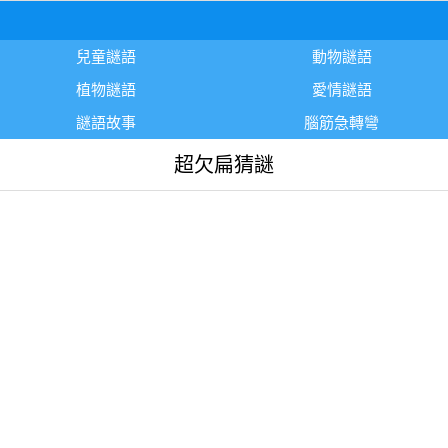
兒童謎語
動物謎語
植物謎語
愛情謎語
謎語故事
腦筋急轉彎
超欠扁猜謎