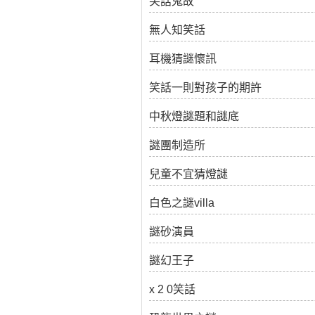
笑話鬼故
無人知笑話
耳機猜謎懷訊
笑話一則對孩子的期許
中秋燈謎題和謎底
謎團制造所
兒童不宜猜燈謎
白色之謎villa
謎砂演員
謎幻王子
x 2 0笑話