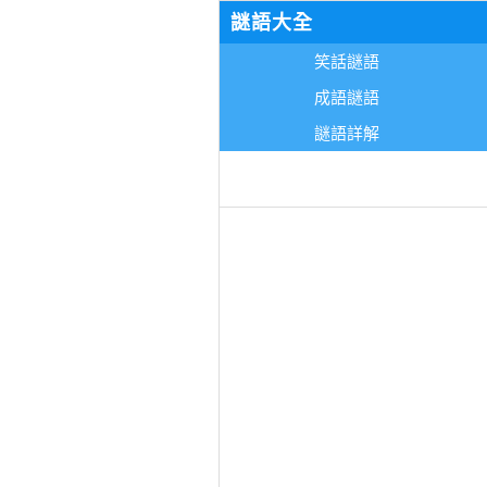
謎語大全
笑話謎語
成語謎語
謎語詳解