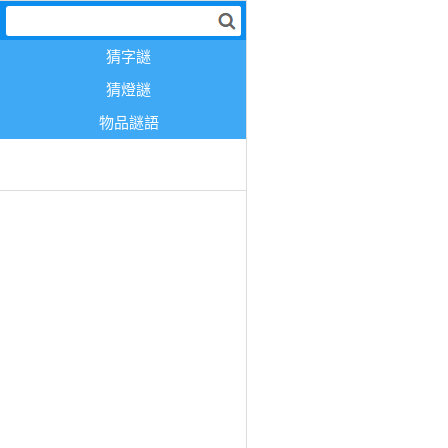
猜字謎
猜燈謎
物品謎語