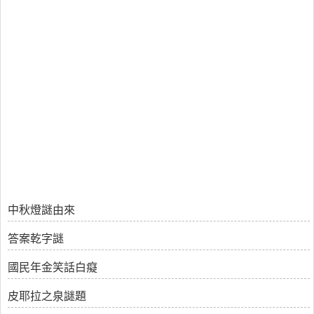
中秋燈謎由來
答案乾字謎
國民年金笑話白癡
皮耶拉之泉謎題