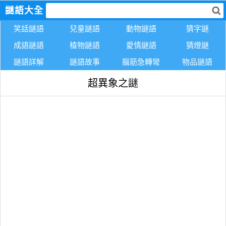
謎語大全
笑話謎語
兒童謎語
動物謎語
猜字謎
成語謎語
植物謎語
愛情謎語
猜燈謎
謎語詳解
謎語故事
腦筋急轉彎
物品謎語
超異象之謎