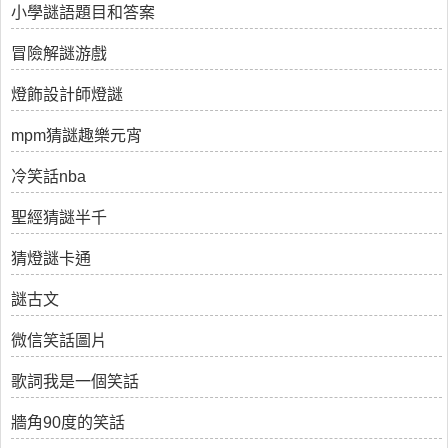
小學謎語題目和答案
冒險解謎游戲
燈飾設計師燈謎
mpm猜謎趣樂元宵
冷笑話nba
聖經猜謎半千
猜燈謎卡通
謎古文
微信笑話圖片
歌詞我是一個笑話
牆角90度的笑話