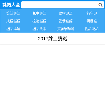
謎語大全
笑話謎語
兒童謎語
動物謎語
猜字謎
成語謎語
植物謎語
愛情謎語
猜燈謎
謎語詳解
謎語故事
腦筋急轉彎
物品謎語
2017線上猜謎