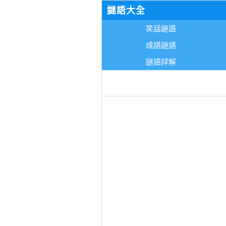
謎語大全
笑話謎語
成語謎語
謎語詳解