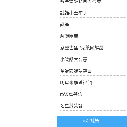
數字燈謎題目與答案
謎語小丑補丁
謎基
解謎團康
惡靈古堡2克萊爾解謎
小笑話大智慧
圣誕節謎語題目
明星來解謎評價
ro短篇笑話
名星練笑話
人名謎語