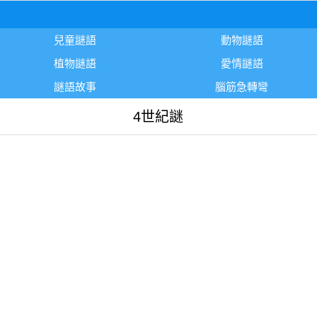
兒童謎語
動物謎語
植物謎語
愛情謎語
謎語故事
腦筋急轉彎
4世紀謎