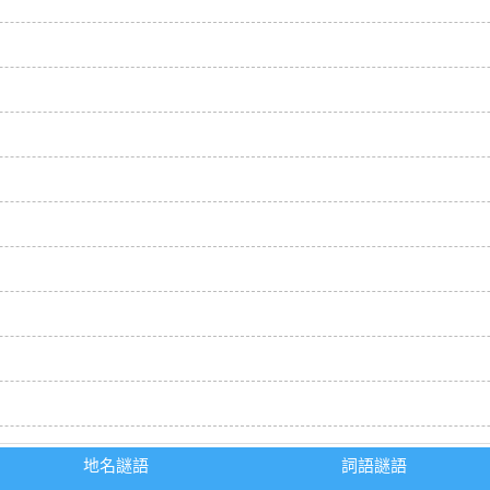
地名謎語
詞語謎語