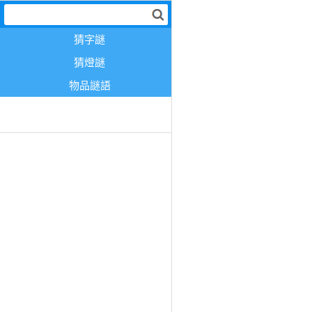
猜字謎
猜燈謎
物品謎語