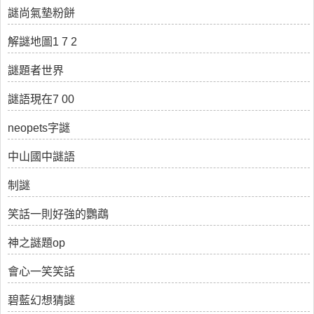
謎尚氣墊粉餅
解謎地圖1 7 2
謎題者世界
謎語現在7 00
neopets字謎
中山國中謎語
制謎
笑話一則好強的鸚鵡
神之謎題op
會心一笑笑話
碧藍幻想猜謎