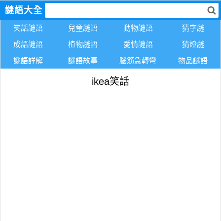
謎語大全
笑話謎語
兒童謎語
動物謎語
猜字謎
成語謎語
植物謎語
愛情謎語
猜燈謎
謎語詳解
謎語故事
腦筋急轉彎
物品謎語
ikea笑話