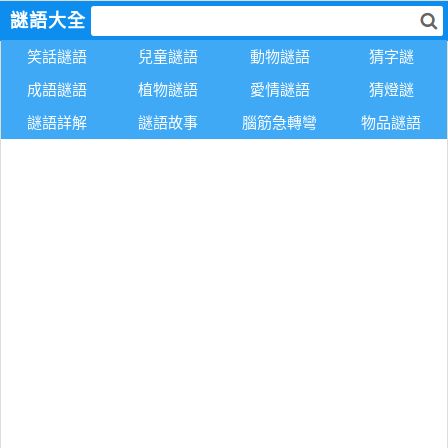
謎語大全
笑話謎語
兒童謎語
動物謎語
猜字謎
成語謎語
植物謎語
愛情謎語
猜燈謎
謎語詳解
謎語故事
腦筋急轉彎
物品謎語