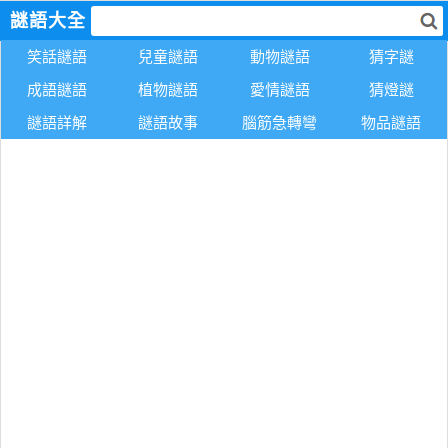
謎語大全
笑話謎語
兒童謎語
動物謎語
猜字謎
成語謎語
植物謎語
愛情謎語
猜燈謎
謎語詳解
謎語故事
腦筋急轉彎
物品謎語