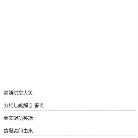
謎語哄堂大笑
お試し謎解き 答え
英文謎語笑話
猜燈謎的由來