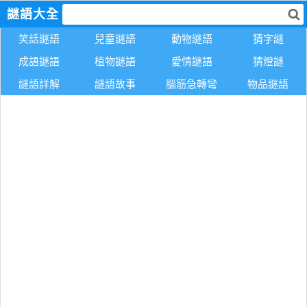
謎語大全
笑話謎語
兒童謎語
動物謎語
猜字謎
成語謎語
植物謎語
愛情謎語
猜燈謎
謎語詳解
謎語故事
腦筋急轉彎
物品謎語