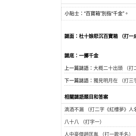
小貼士：“百寶箱”別指“千金”。
謎面：杜十娘怒沉百寶箱 （打一
謎底：一擲千金
上一篇謎語：
大概二十出頭 （打
下一篇謎語：
獨見明月在 （打三
相關謎語題目和答案
滴酒不漏 （打二字《紅樓夢》人
八十八 （打字一）
人中豪傑趙匡胤 （打一歌手名）