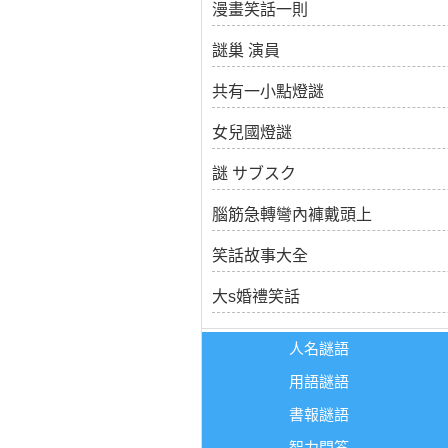
漫畫笑話一則
謎巢 演員
共有一小點燈謎
女兒國燈謎
謎 サブスク
腦筋急轉彎內褲戴頭上
笑話故事大全
大s婚禮笑話
人名謎語
用語謎語
書報謎語
智力問答