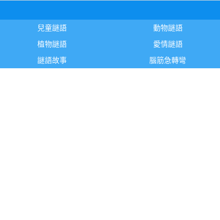
兒童謎語
動物謎語
植物謎語
愛情謎語
謎語故事
腦筋急轉彎