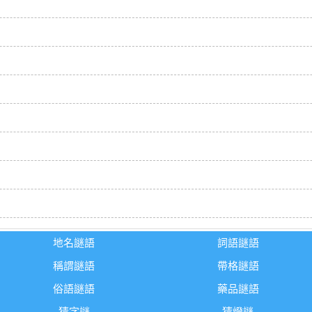
地名謎語
詞語謎語
稱謂謎語
帶格謎語
俗語謎語
藥品謎語
猜字謎
猜燈謎