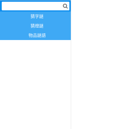
猜字謎
猜燈謎
物品謎語