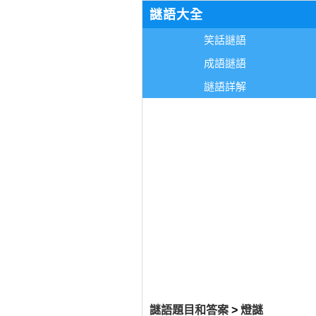
謎語大全
笑話謎語
成語謎語
謎語詳解
謎語題目和答案
>
燈謎