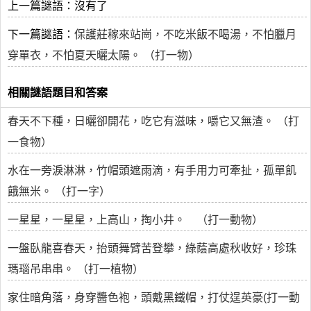
上一篇謎語：沒有了
下一篇謎語：
保護莊稼來站崗，不吃米飯不喝湯，不怕臘月
穿單衣，不怕夏天曬太陽。 （打一物）
相關謎語題目和答案
春天不下種，日曬卻開花，吃它有滋味，嚼它又無渣。 （打
一食物）
水在一旁淚淋淋，竹帽頭遮雨滴，有手用力可牽扯，孤單飢
餓無米。 （打一字）
一星星，一星星，上高山，掏小井。 （打一動物）
一盤臥龍喜春天，抬頭舞臂苦登攀，綠蔭高處秋收好，珍珠
瑪瑙吊串串。 （打一植物）
家住暗角落，身穿醬色袍，頭戴黑鐵帽，打仗逞英豪(打一動