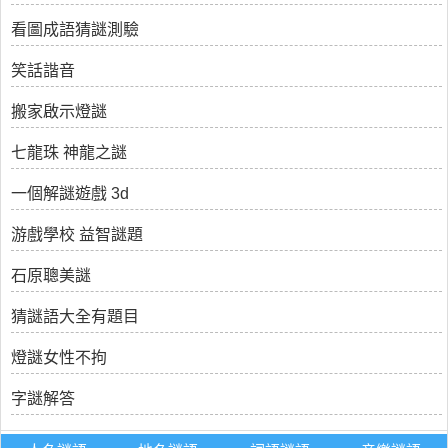
看圖成語猜謎測驗
笑話諧音
搬家啟示燈謎
七龍珠 神龍之謎
一個解謎遊戲 3d
游戲學校 益智謎題
石原聰美謎
猜謎語大全有題目
燈謎女性不拘
字謎解答