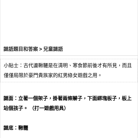
謎語題目和答案
>
兒童謎語
小貼士：古代盪鞦韆是在清明、寒食節前後才有所見，而且
僅僅局限於豪門貴族家的紅男綠女遊戲之用。
謎面：立著一個架子，掛著兩條辮子，下面綁塊板子，板上
站個孩子。 （打一遊戲用具）
謎底：鞦韆