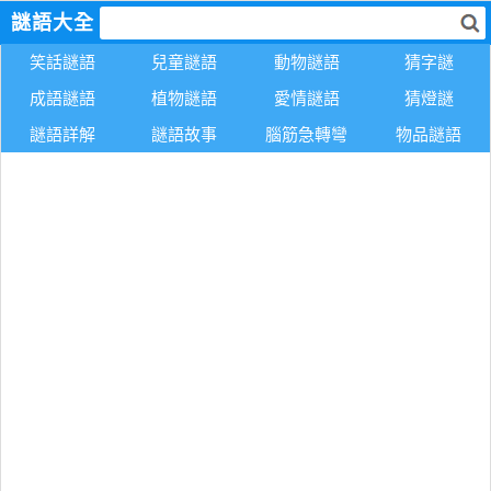
謎語大全
笑話謎語
兒童謎語
動物謎語
猜字謎
成語謎語
植物謎語
愛情謎語
猜燈謎
謎語詳解
謎語故事
腦筋急轉彎
物品謎語