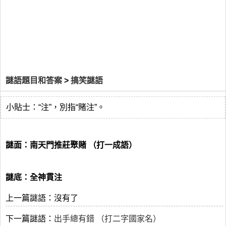
謎語題目和答案
>
搞笑謎語
小貼士：“注”，別指“賭注”。
謎面：南天門推莊聚賭 （打一成語）
謎底：全神貫注
上一篇謎語：沒有了
下一篇謎語：
出手總有錯 （打二字國家名）