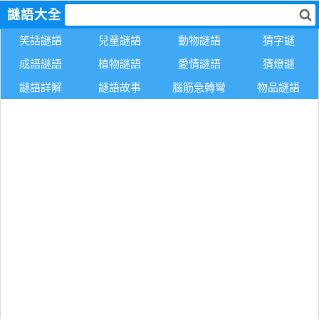
謎語大全
笑話謎語
兒童謎語
動物謎語
猜字謎
成語謎語
植物謎語
愛情謎語
猜燈謎
謎語詳解
謎語故事
腦筋急轉彎
物品謎語