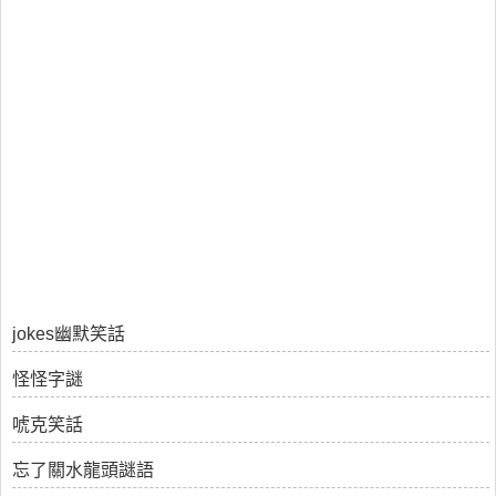
jokes幽默笑話
怪怪字謎
唬克笑話
忘了關水龍頭謎語