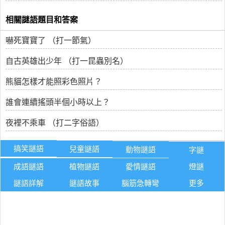
相關謎語題目和答案
嚇死寶寶了 （打一節氣）
自古英雄出少年 （打一昆蟲別名）
熊貓怎樣才能照彩色照片？
誰會連續搖頭半個小時以上？
夜裡不乘車 （打二字俗語）
搞笑謎語
兒童謎語
動物謎語
字謎
成語謎語
植物謎語
愛情謎語
燈謎
謎語詳解
謎語故事
腦筋急轉彎
更多