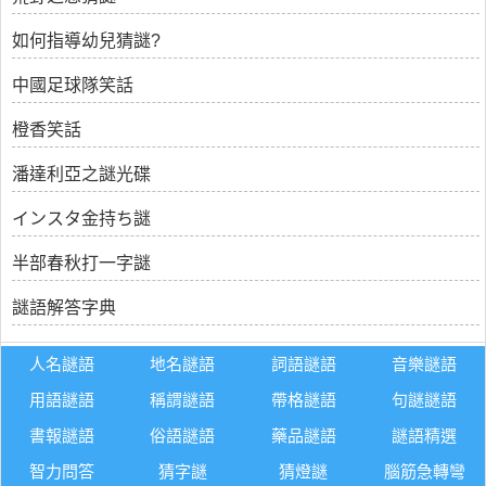
如何指導幼兒猜謎?
中國足球隊笑話
橙香笑話
潘達利亞之謎光碟
インスタ金持ち謎
半部春秋打一字謎
謎語解答字典
人名謎語
地名謎語
詞語謎語
音樂謎語
用語謎語
稱謂謎語
帶格謎語
句謎謎語
書報謎語
俗語謎語
藥品謎語
謎語精選
智力問答
猜字謎
猜燈謎
腦筋急轉彎