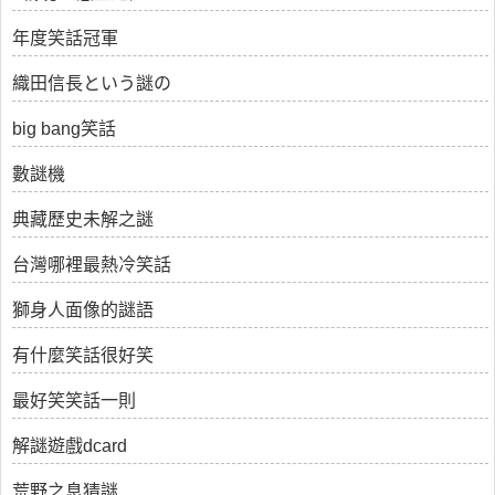
年度笑話冠軍
織田信長という謎の
big bang笑話
數謎機
典藏歷史未解之謎
台灣哪裡最熱冷笑話
獅身人面像的謎語
有什麼笑話很好笑
最好笑笑話一則
解謎遊戲dcard
荒野之息猜謎