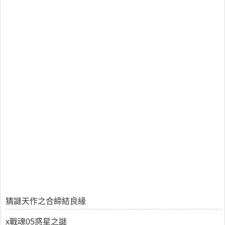
猜謎天作之合締結良緣
x戰魂05惑星之謎