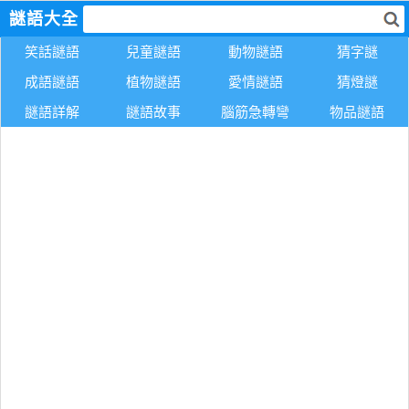
謎語大全
笑話謎語
兒童謎語
動物謎語
猜字謎
成語謎語
植物謎語
愛情謎語
猜燈謎
謎語詳解
謎語故事
腦筋急轉彎
物品謎語