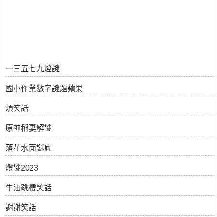
一三五七九燈謎
國小作業數字謎題蘋果
煩笑話
原神稻妻解謎
落花水面謎底
燈謎2023
牛油跳樓笑話
謝謝笑話