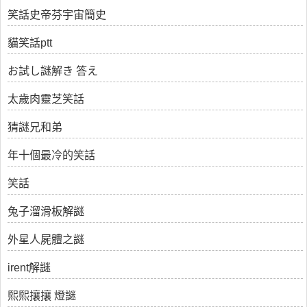
笑話史帝芬宇宙簡史
貓笑話ptt
お試し謎解き 答え
太歲肉靈芝笑話
猜謎兄和弟
年十個最冷的笑話
笑話
兔子溜滑板解謎
外星人屍體之謎
irent解謎
熙熙攘攘 燈謎