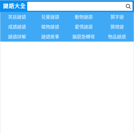
謎語大全
笑話謎語
兒童謎語
動物謎語
猜字謎
成語謎語
植物謎語
愛情謎語
猜燈謎
謎語詳解
謎語故事
腦筋急轉彎
物品謎語