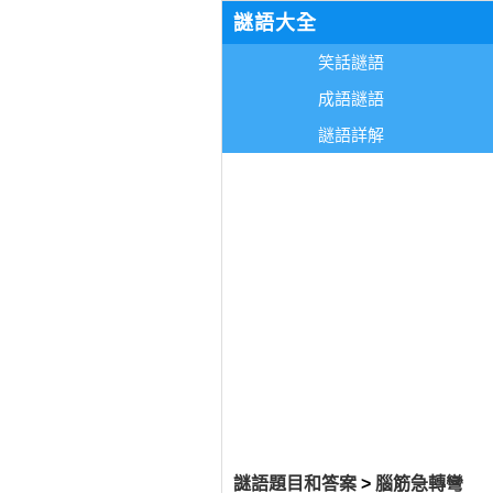
謎語大全
笑話謎語
成語謎語
謎語詳解
謎語題目和答案
>
腦筋急轉彎