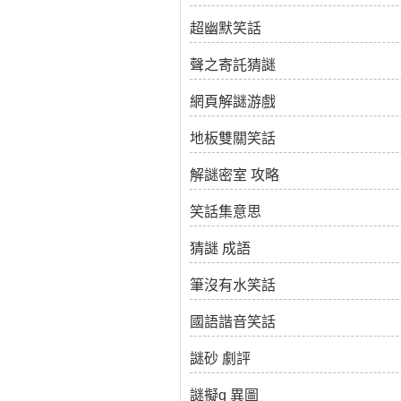
超幽默笑話
聲之寄託猜謎
網頁解謎游戲
地板雙關笑話
解謎密室 攻略
笑話集意思
猜謎 成語
筆沒有水笑話
國語諧音笑話
謎砂 劇評
謎擬q 異圖