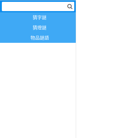
猜字謎
猜燈謎
物品謎語