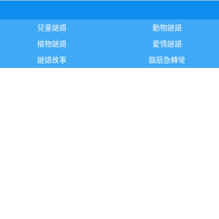
兒童謎語
動物謎語
植物謎語
愛情謎語
謎語故事
腦筋急轉彎