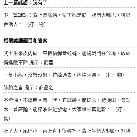
上一篇謎語：沒有了
下一篇謎語：
背上長滿鱗，背下都是筋，張開大嘴巴，可以
吞活人。 （打一物）
相關謎語題目和答案
武士生來皮肉硬，只把槍彈當蚊蠅，馳騁戰鬥在沙場，敢於
衝進敵軍陣 提示：武器
一隻小船，沒槳沒帆，拉縴過去，搖櫓回還。 （打一物）
肺腑之言 提示：商品名
不燒油，不燒炭。風一吹，它就轉。能提水，能澆田。會鋸
木，會磨麵。能榨油來能發電，大家說它真能幹。 （打一
物）
肚子大，尾巴小，直上直下很輕巧，背上生個大翅膀，升降