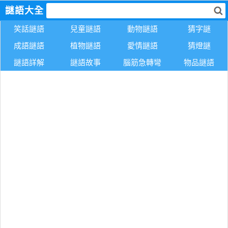
謎語大全
笑話謎語
兒童謎語
動物謎語
猜字謎
成語謎語
植物謎語
愛情謎語
猜燈謎
謎語詳解
謎語故事
腦筋急轉彎
物品謎語