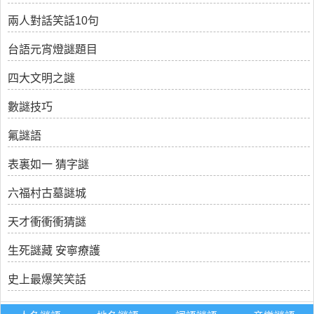
兩人對話笑話10句
台語元宵燈謎題目
四大文明之謎
數謎技巧
氟謎語
表裏如一 猜字謎
六福村古墓謎城
天才衝衝衝猜謎
生死謎藏 安寧療護
史上最爆笑笑話