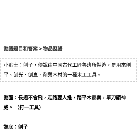
謎語題目和答案
>
物品謎語
小貼士：刨子，傳說由中國古代工匠魯班所製造，是用來刨
平、刨光、刨直、削薄木材的一種木工工具。
謎面：長翅不會飛，走路要人推，踏平木家寨，單刀顯神
威。 （打一工具）
謎底：刨子