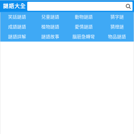
謎語大全
笑話謎語
兒童謎語
動物謎語
猜字謎
成語謎語
植物謎語
愛情謎語
猜燈謎
謎語詳解
謎語故事
腦筋急轉彎
物品謎語