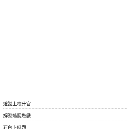
燈謎上校升官
解謎逃脫遊戲
石內卜謎題