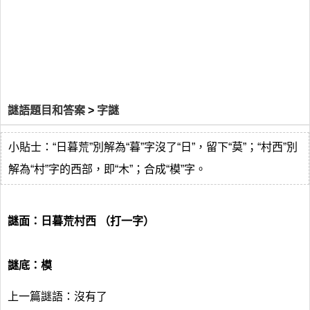
謎語題目和答案
>
字謎
小貼士：“日暮荒”別解為“暮”字沒了“日”，留下“莫”；“村西”別
解為“村”字的西部，即“木”；合成“模”字。
謎面：日暮荒村西 （打一字）
謎底：模
上一篇謎語：沒有了