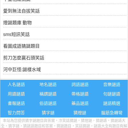
愛到無法自拔笑話
燈謎題庫 動物
sms短訊笑話
看圖成語猜謎題目
剪刀怎麼贏石頭笑話
河中巨怪:謎樣水域
人名謎語
地名謎語
詞語謎語
音樂謎語
用語謎語
稱謂謎語
帶格謎語
句謎謎語
書報謎語
俗語謎語
藥品謎語
謎語精選
智力問答
猜字謎
猜燈謎
腦筋急轉彎
本站為您提供猜字謎題目與答案，冷笑話猜謎，猜燈謎，猜謎語，猜謎語大
全，猜字謎，猜謎語題目和答案，猜謎題目，笑話猜謎，謎語大全有題目有解