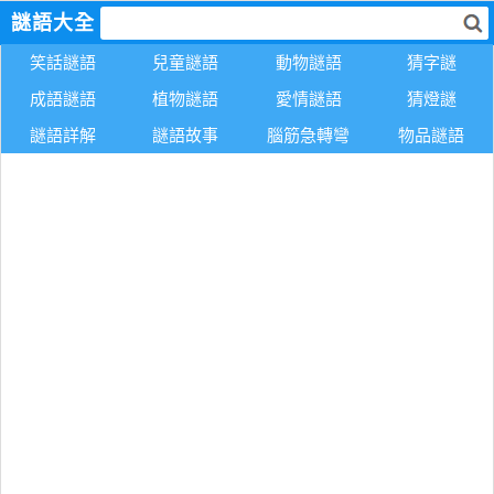
謎語大全
笑話謎語
兒童謎語
動物謎語
猜字謎
成語謎語
植物謎語
愛情謎語
猜燈謎
謎語詳解
謎語故事
腦筋急轉彎
物品謎語