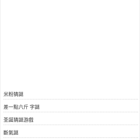
米粉猜謎
差一點六斤 字謎
圣誕猜謎游戲
斷氣謎