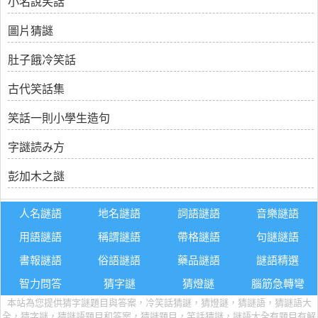
小名說笑話
圖片猜謎
肚子餓冷笑話
古代笑話集
笑話一則小學生造句
字謎読み方
彭加木之謎
人名謎語
地名謎語
詞語謎語
音樂謎語
用語謎語
稱謂謎語
帶格謎語
句謎謎語
書報謎語
俗語謎語
藥品謎語
謎語精選
智力問答
猜字謎
猜燈謎
腦筋急轉彎
本站為您提供猜字謎題目與答案，冷笑話猜謎，猜燈謎，猜謎語，猜謎語大
全，猜字謎，猜謎語題目和答案，猜謎題目，笑話猜謎，謎語大全有題目有解