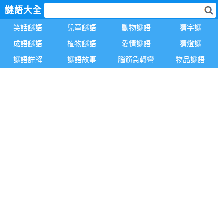
謎語大全
笑話謎語
兒童謎語
動物謎語
猜字謎
成語謎語
植物謎語
愛情謎語
猜燈謎
謎語詳解
謎語故事
腦筋急轉彎
物品謎語