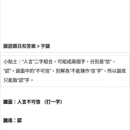
謎語題目和答案
>
字謎
小貼士：“人言”二字組合，可組成兩個字，分別是“信”、
“認”。謎面中的“不可信”，別解為“不能猜作‘信’字”，所以謎底
只能取“認”字。
謎面：人言不可信 （打一字）
謎底：認