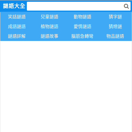
謎語大全
笑話謎語
兒童謎語
動物謎語
猜字謎
成語謎語
植物謎語
愛情謎語
猜燈謎
謎語詳解
謎語故事
腦筋急轉彎
物品謎語