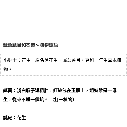
謎語題目和答案
>
植物謎語
小貼士：花生，原名落花生，屬薔薇目，豆科一年生草本植
物。
謎面：淺白麻子短粗胖，紅紗包在玉體上，姐妹雖是一母
生，從來不睡一個坑。 （打一植物）
謎底：花生