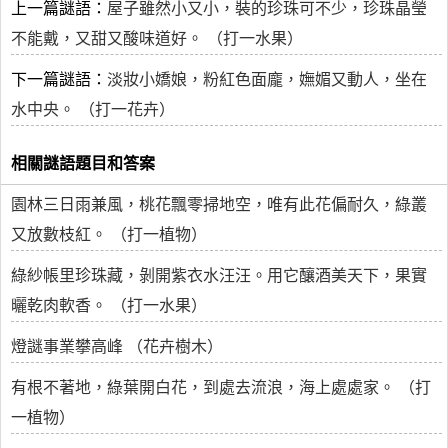
上一篇謎語：
屋子雖然小又小，裝的珍珠可不少，珍珠晶瑩
不能戴，又甜又酸味道好。 （打一水果）
下一篇謎語：
淡妝小嬌娘，粉紅色面龐，嫵媚又動人，坐在
水中央。 （打一花卉）
相關謎語題目和答案
園林三日雨兼風，桃花飄零掃地空，唯有此花偏耐久，綠叢
又放數枝紅。 （打一植物）
綠紗帳里珍珠藏，剝開紫衣水汪汪。用它釀酒美天下，果實
曬乾肉軟香。 （打一水果）
燈謎事業攀高峰 （花卉樹木）
有根不著地，綠葉開白花，到處去流浪，海上處處家。 （打
一植物）