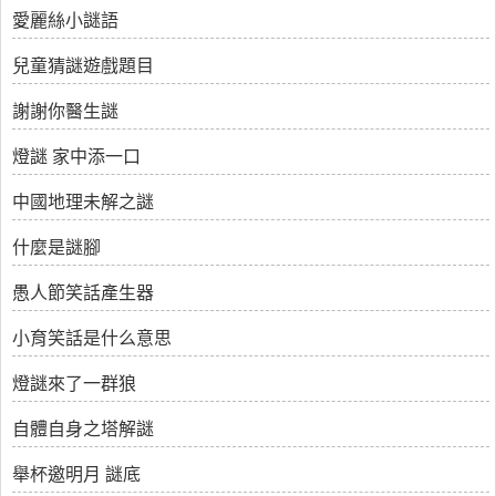
愛麗絲小謎語
兒童猜謎遊戲題目
謝謝你醫生謎
燈謎 家中添一口
中國地理未解之謎
什麼是謎腳
愚人節笑話產生器
小育笑話是什么意思
燈謎來了一群狼
自體自身之塔解謎
舉杯邀明月 謎底