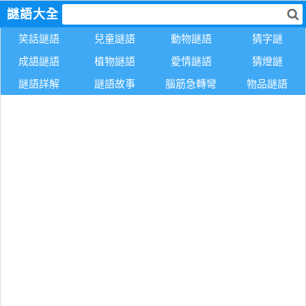
謎語大全
笑話謎語
兒童謎語
動物謎語
猜字謎
成語謎語
植物謎語
愛情謎語
猜燈謎
謎語詳解
謎語故事
腦筋急轉彎
物品謎語