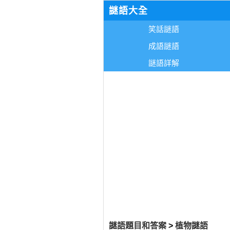
謎語大全
笑話謎語
成語謎語
謎語詳解
謎語題目和答案
>
植物謎語