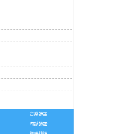
音樂謎語
句謎謎語
謎語精選