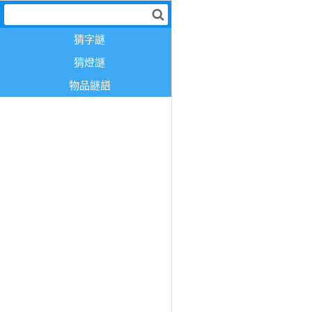
猜字謎
猜燈謎
物品謎語