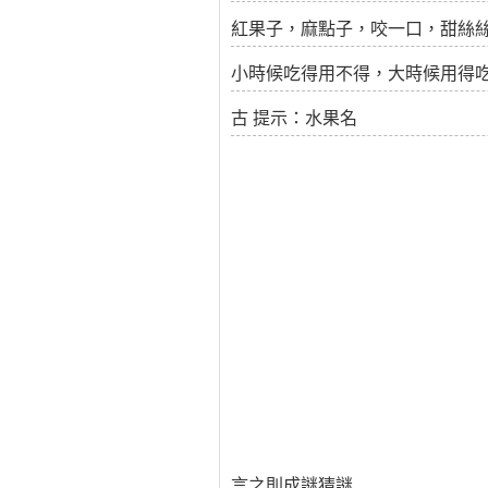
紅果子，麻點子，咬一口，甜絲絲
小時候吃得用不得，大時候用得吃
古 提示：水果名
言之則成謎猜謎