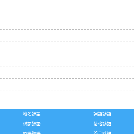
地名謎語
詞語謎語
稱謂謎語
帶格謎語
俗語謎語
藥品謎語