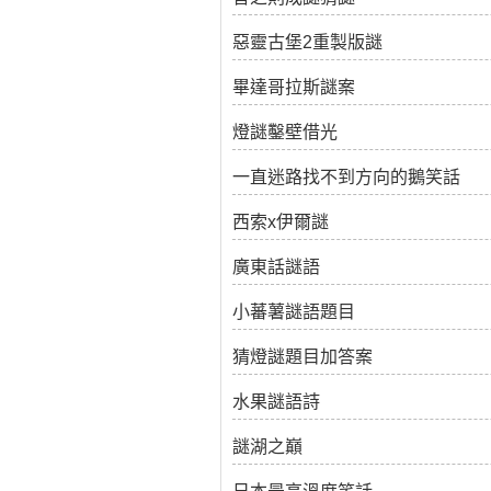
惡靈古堡2重製版謎
畢達哥拉斯謎案
燈謎鑿壁借光
一直迷路找不到方向的鵝笑話
西索x伊爾謎
廣東話謎語
小蕃薯謎語題目
猜燈謎題目加答案
水果謎語詩
謎湖之巔