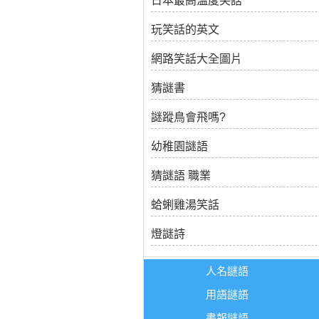
日本最高溫度笑話
玩笑話的英文
網路笑話大全圖片
猜謎書
謎蹤鳥會飛嗎?
幼稚園謎語
猜謎語 職業
蛤蜊雞湯笑話
燈謎詩
人名謎語
用語謎語
書報謎語