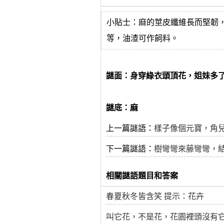
小貼士：麻的莖皮纖維長而堅韌
等，油渣可作飼料。
謎面：身穿綠衣頭頂花，姐妹多了
謎底：麻
上一篇謎語：
樣子像個元寶，角
下一篇謎語：
樹彎彎來藤彎彎，
相關謎語題目和答案
春夏秋冬皆含笑 提示：花卉
叫它花，不是花，花園裡頭沒有它