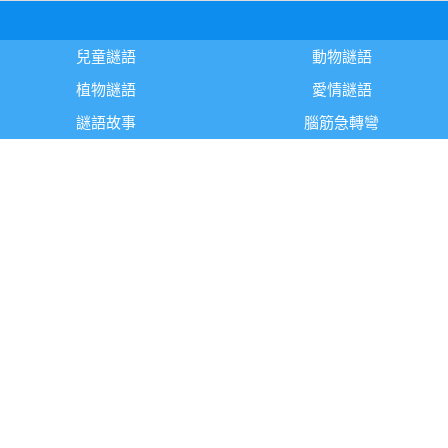
兒童謎語
動物謎語
植物謎語
愛情謎語
謎語故事
腦筋急轉彎