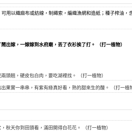
，可用以織麻布或紡線，制繩索，編織漁網和造紙；種子榨油，含
鬧出嫁，一嫁嫁到水府廟，丟了衣衫挨了打。 （打一植物）
兒兩頭翹，硬皮包白肉，要吃湖裡找。 （打一植物）
結出果實一串串，有紫有綠真好看，熟的甜來生的酸。 （打一植
，秋天你到田頭看，滿田開得白花花。 （打一植物）