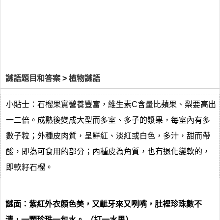
謎語題目和答案
>
植物謎語
小貼士：石榴果實營養豐富，維生素C含量比蘋果、梨要高出
一二倍。成熟後變成大型而多室、多子的漿果，每室內有多
數子粒；外種皮肉質，呈鮮紅、淡紅或白色，多汁，甜而帶
酸，即為可食用的部分；內種皮為角質，也有退化變軟的，
即軟籽石榴。
謎面：紫紅外衣顏色美，又齜牙來又咧嘴，肚裡珍珠數不
清，一顆珍珠一包水。 （打一水果）