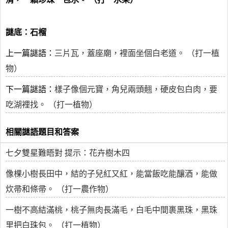
謎底：石榴
上一篇謎語：
三片瓦，蓋座廟，裡面坐個白老道。 （打一植
物）
下一篇謎語：
樣子像個元寶，角兒兩頭翹，硬皮包白肉，要
吃湖裡找。 （打一植物）
相關謎語題目和答案
七夕雙星難晤對 提示：花卉樹木四
像棵小樹長田中，結的子兒紅又紅，能當飯吃能釀酒，能做
炊帚和條帚。 （打一農作物）
一樹不高結滿桃，桃子無肉長滿毛，白毛中間裹黑珠，黑珠
里把白珠包。 （打一植物）