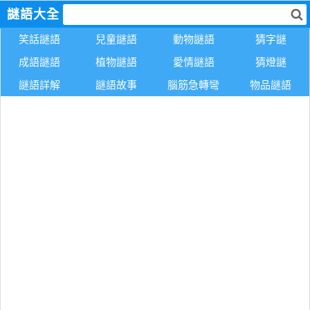
謎語大全
笑話謎語
兒童謎語
動物謎語
猜字謎
成語謎語
植物謎語
愛情謎語
猜燈謎
謎語詳解
謎語故事
腦筋急轉彎
物品謎語