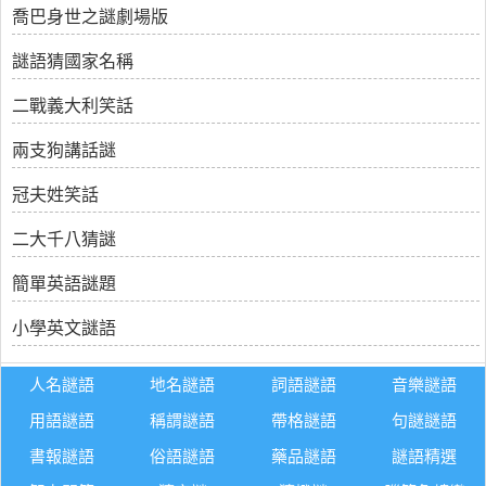
喬巴身世之謎劇場版
謎語猜國家名稱
二戰義大利笑話
兩支狗講話謎
冠夫姓笑話
二大千八猜謎
簡單英語謎題
小學英文謎語
人名謎語
地名謎語
詞語謎語
音樂謎語
用語謎語
稱謂謎語
帶格謎語
句謎謎語
書報謎語
俗語謎語
藥品謎語
謎語精選