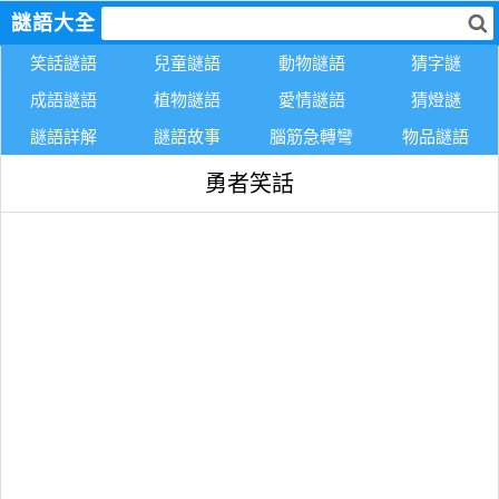
謎語大全
笑話謎語
兒童謎語
動物謎語
猜字謎
成語謎語
植物謎語
愛情謎語
猜燈謎
謎語詳解
謎語故事
腦筋急轉彎
物品謎語
勇者笑話