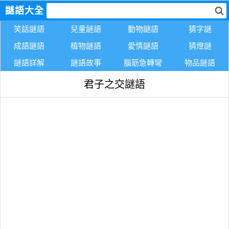
謎語大全
笑話謎語
兒童謎語
動物謎語
猜字謎
成語謎語
植物謎語
愛情謎語
猜燈謎
謎語詳解
謎語故事
腦筋急轉彎
物品謎語
君子之交謎語