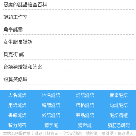
惡魔的謎語維基百科
謎題工作室
角亭謎霧
女生腿長謎語
貝克街 謎
台語猜燈謎和答案
短篇笑話區
人名謎語
地名謎語
詞語謎語
音樂謎語
用語謎語
稱謂謎語
帶格謎語
句謎謎語
書報謎語
俗語謎語
藥品謎語
謎語精選
智力問答
猜字謎
猜燈謎
腦筋急轉彎
本站為您提供猜字謎題目與答案，冷笑話猜謎，猜燈謎，猜謎語，猜謎語大