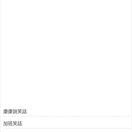
康康說笑話
加班笑話