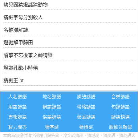
幼兒園猜燈謎猜動物
猜謎字母分別殺人
名椎灘解謎
燈謎解甲歸田
前事不忘後事之師猜謎
燈謎孔融小時候
猜謎王 bt
人名謎語
地名謎語
詞語謎語
音樂謎語
用語謎語
稱謂謎語
帶格謎語
句謎謎語
書報謎語
俗語謎語
藥品謎語
謎語精選
智力問答
猜字謎
猜燈謎
腦筋急轉彎
本站為您提供猜字謎題目與答案，冷笑話猜謎，猜燈謎，猜謎語，猜謎語大