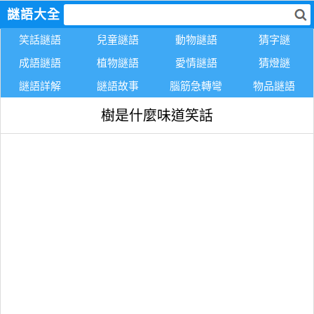
謎語大全
笑話謎語
兒童謎語
動物謎語
猜字謎
成語謎語
植物謎語
愛情謎語
猜燈謎
謎語詳解
謎語故事
腦筋急轉彎
物品謎語
樹是什麼味道笑話