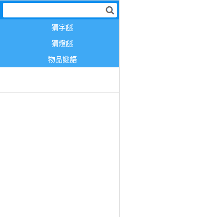
猜字謎
猜燈謎
物品謎語