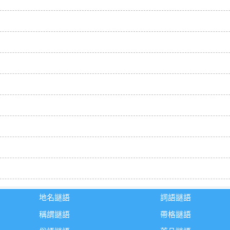
地名謎語
詞語謎語
稱謂謎語
帶格謎語