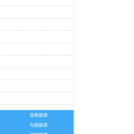
音樂謎語
句謎謎語