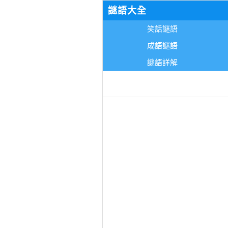
謎語大全
笑話謎語
成語謎語
謎語詳解