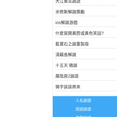
大江東去謎語
米修斯解謎獎勵
ios解謎游戲
什麼是開黃腔或黃色笑話?
藍寶石之謎重製版
清籟島解謎
十五天 猜謎
厲陰房2謎語
猜字談談將來
人名謎語
用語謎語