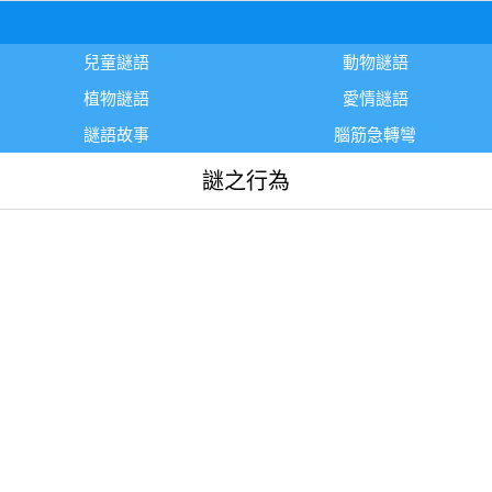
兒童謎語
動物謎語
植物謎語
愛情謎語
謎語故事
腦筋急轉彎
謎之行為